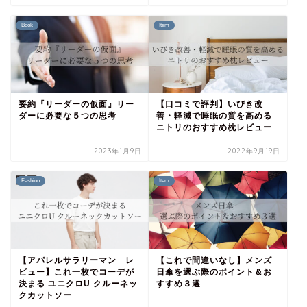
Book
Item
要約『リーダーの仮面』リー
【口コミで評判】いびき改
ダーに必要な５つの思考
善・軽減で睡眠の質を高める
ニトリのおすすめ枕レビュー
2023年1月9日
2022年9月19日
Fashion
Item
【アパレルサラリーマン レ
【これで間違いなし】メンズ
ビュー】これ一枚でコーデが
日傘を選ぶ際のポイント＆お
決まる ユニクロU クルーネッ
すすめ３選
クカットソー