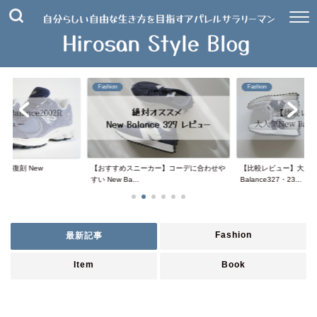
Fashion
Fashion
作復刻 New
【おすすめスニーカー】コーデに合わせや
【比較レビュー】大人気
.
すい New Ba...
Balance327・23...
Fashion
最新記事
Item
Book