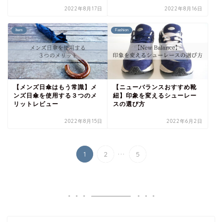
2022年8月17日
2022年8月16日
Item
Fashion
【メンズ日傘はもう常識】メ
【ニューバランスおすすめ靴
ンズ日傘を使用する３つのメ
紐】印象を変えるシューレー
リットレビュー
スの選び方
2022年8月15日
2022年6月2日
...
1
2
5