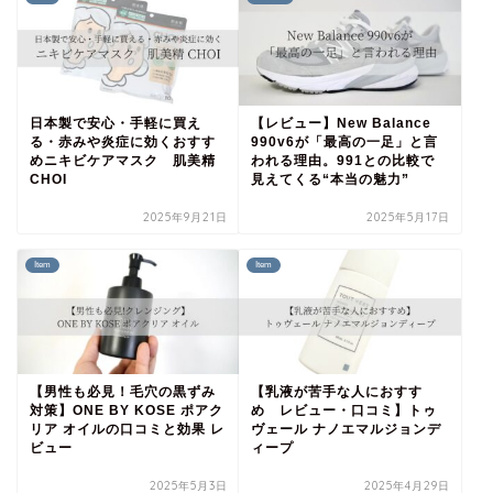
日本製で安心・手軽に買え
【レビュー】New Balance
る・赤みや炎症に効くおすす
990v6が「最高の一足」と言
めニキビケアマスク 肌美精
われる理由。991との比較で
CHOI
見えてくる“本当の魅力”
2025年9月21日
2025年5月17日
Item
Item
【男性も必見！毛穴の黒ずみ
【乳液が苦手な人におすす
対策】ONE BY KOSE ポアク
め レビュー・口コミ】トゥ
リア オイルの口コミと効果 レ
ヴェール ナノエマルジョンデ
ビュー
ィープ
2025年5月3日
2025年4月29日