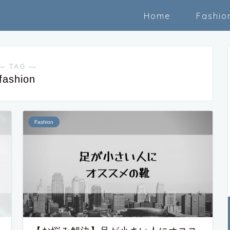
Home
Fashio
― TAG ―
fashion
Fashion